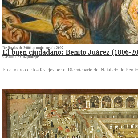
De finales de 2006 a comienzos de 2007
El buen ciudadano: Benito Juárez (1806-2
Castillo de Chapultepec
En el marco de los festejos por el Bicentenario del Natalicio de Beni