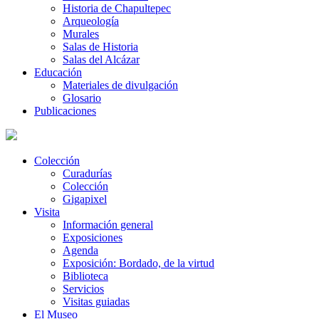
Historia de Chapultepec
Arqueología
Murales
Salas de Historia
Salas del Alcázar
Educación
Materiales de divulgación
Glosario
Publicaciones
Colección
Curadurías
Colección
Gigapixel
Visita
Información general
Exposiciones
Agenda
Exposición: Bordado, de la virtud
Biblioteca
Servicios
Visitas guiadas
El Museo