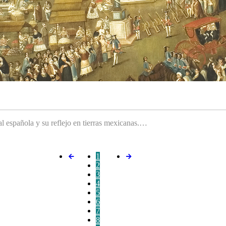
ral española y su reflejo en tierras mexicanas.…
1
2
3
4
5
6
7
8