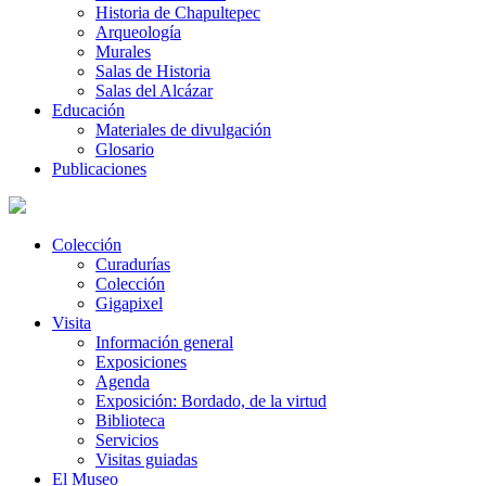
Historia de Chapultepec
Arqueología
Murales
Salas de Historia
Salas del Alcázar
Educación
Materiales de divulgación
Glosario
Publicaciones
Colección
Curadurías
Colección
Gigapixel
Visita
Información general
Exposiciones
Agenda
Exposición: Bordado, de la virtud
Biblioteca
Servicios
Visitas guiadas
El Museo