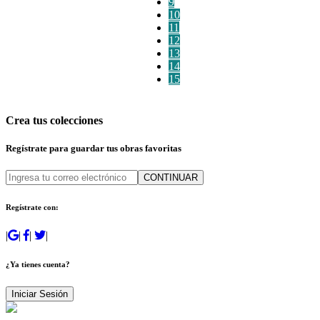
9
10
11
12
13
14
15
Crea tus colecciones
Regístrate para guardar tus obras favoritas
CONTINUAR
Regístrate con:
|
|
|
|
¿Ya tienes cuenta?
Iniciar Sesión