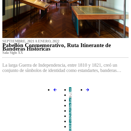
SEPTIEMBRE, 2021 A ENERO, 2022
Pabellón Conmemorativo, Ruta Itinerante de
Banderas Históricas
Sala Siglo XX
La larga Guerra de Independencia, entre 1810 y 1821, creó un
conjunto de símbolos de identidad como estandartes, banderas…
1
2
3
4
5
6
7
8