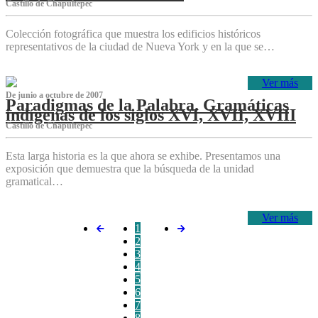
Castillo de Chapultepec
Colección fotográfica que muestra los edificios históricos
representativos de la ciudad de Nueva York y en la que se…
Ver más
De junio a octubre de 2007
Paradigmas de la Palabra. Gramáticas
indígenas de los siglos XVI, XVII, XVIII
Castillo de Chapultepec
Esta larga historia es la que ahora se exhibe. Presentamos una
exposición que demuestra que la búsqueda de la unidad
gramatical…
Ver más
1
2
3
4
5
6
7
8