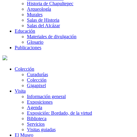
Historia de Chapultepec
Arqueología
Murales
Salas de Historia
Salas del Alcázar
Educación
Materiales de divulgación
Glosario
Publicaciones
Colección
Curadurías
Colección
Gigapixel
Visita
Información general
Exposiciones
Agenda
Exposición: Bordado, de la virtud
Biblioteca
Servicios
Visitas guiadas
El Museo