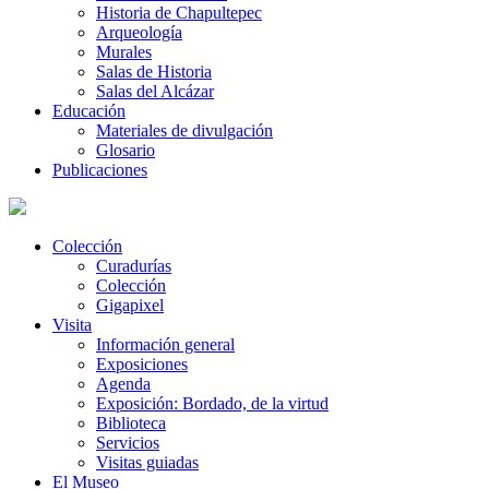
Historia de Chapultepec
Arqueología
Murales
Salas de Historia
Salas del Alcázar
Educación
Materiales de divulgación
Glosario
Publicaciones
Colección
Curadurías
Colección
Gigapixel
Visita
Información general
Exposiciones
Agenda
Exposición: Bordado, de la virtud
Biblioteca
Servicios
Visitas guiadas
El Museo