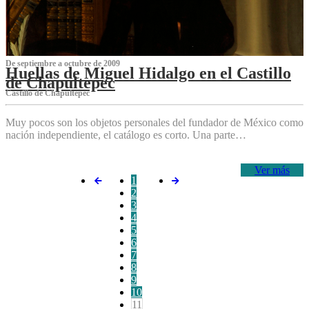
De septiembre a octubre de 2009
Huellas de Miguel Hidalgo en el Castillo
de Chapultepec
Castillo de Chapultepec
Muy pocos son los objetos personales del fundador de México como
nación independiente, el catálogo es corto. Una parte…
Ver más
1
2
3
4
5
6
7
8
9
10
11