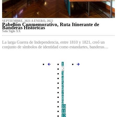
SEPTIEMBRE, 2021 A ENERO, 2022
Pabellón Conmemorativo, Ruta Itinerante de
Banderas Históricas
Sala Siglo XX
La larga Guerra de Independencia, entre 1810 y 1821, creó un
conjunto de símbolos de identidad como estandartes, banderas…
1
2
3
4
5
6
7
8
9
10
11
12