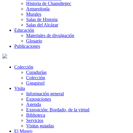
Historia de Chapultepec
Arqueología
Murales
Salas de Historia
Salas del Alcázar
Educación
Materiales de divulgación
Glosario
Publicaciones
Colección
Curadurías
Colección
Gigapixel
Visita
Información general
Exposiciones
Agenda
Exposición: Bordado, de la virtud
Biblioteca
Servicios
Visitas guiadas
El Museo