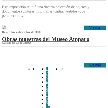
Esta exposición reunió una diversa colección de objetos y
documentos (pinturas, fotografías, cartas, vestidos) que
pertenecían…
Ver más
De octubre a diciembre de 2008
Obras maestras del Museo Amparo
Castillo de Chapultepec
‌
Ver más
1
2
3
4
5
6
7
8
9
10