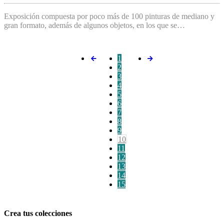
Exposición compuesta por poco más de 100 pinturas de mediano y
gran formato, además de algunos objetos, en los que se…
1
2
3
4
5
6
7
8
9
10
11
12
13
14
15
Crea tus colecciones