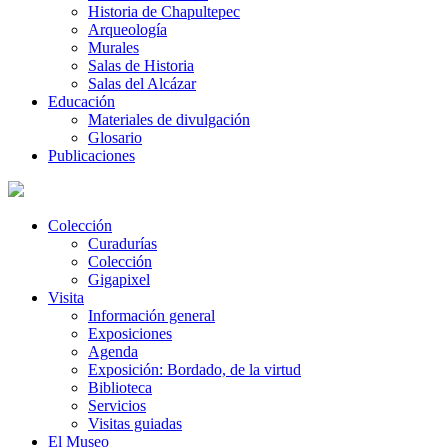
Historia de Chapultepec
Arqueología
Murales
Salas de Historia
Salas del Alcázar
Educación
Materiales de divulgación
Glosario
Publicaciones
Colección
Curadurías
Colección
Gigapixel
Visita
Información general
Exposiciones
Agenda
Exposición: Bordado, de la virtud
Biblioteca
Servicios
Visitas guiadas
El Museo