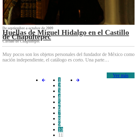
De septiembre a octubre de 2009
Huellas de Miguel Hidalgo en el Castillo
de Chapultepec
Castillo de Chapultepec
Muy pocos son los objetos personales del fundador de México como
nación independiente, el catálogo es corto. Una parte…
Ver más
1
2
3
4
5
6
7
8
9
10
11