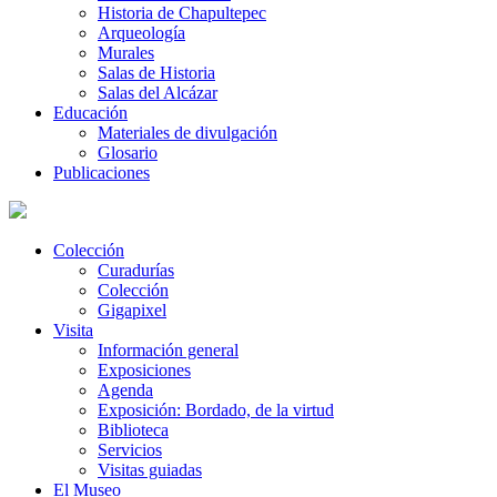
Historia de Chapultepec
Arqueología
Murales
Salas de Historia
Salas del Alcázar
Educación
Materiales de divulgación
Glosario
Publicaciones
Colección
Curadurías
Colección
Gigapixel
Visita
Información general
Exposiciones
Agenda
Exposición: Bordado, de la virtud
Biblioteca
Servicios
Visitas guiadas
El Museo