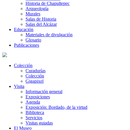
Historia de Chapultepec
Arqueología
Murales
Salas de Historia
Salas del Alcázar
Educación
Materiales de divulgación
Glosario
Publicaciones
Colección
Curadurías
Colección
Gigapixel
Visita
Información general
Exposiciones
Agenda
Exposición: Bordado, de la virtud
Biblioteca
Servicios
Visitas guiadas
El Museo