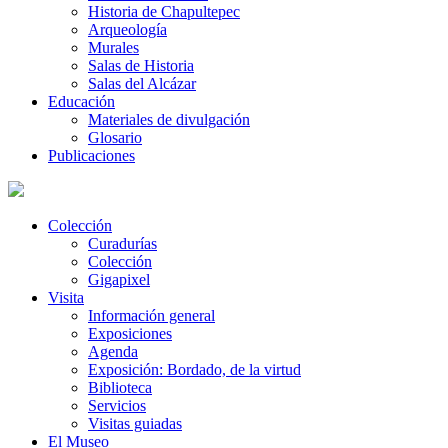
Historia de Chapultepec
Arqueología
Murales
Salas de Historia
Salas del Alcázar
Educación
Materiales de divulgación
Glosario
Publicaciones
Colección
Curadurías
Colección
Gigapixel
Visita
Información general
Exposiciones
Agenda
Exposición: Bordado, de la virtud
Biblioteca
Servicios
Visitas guiadas
El Museo