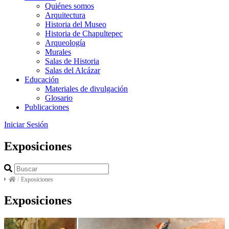
Quiénes somos
Arquitectura
Historia del Museo
Historia de Chapultepec
Arqueología
Murales
Salas de Historia
Salas del Alcázar
Educación
Materiales de divulgación
Glosario
Publicaciones
Iniciar Sesión
Exposiciones
/
Exposiciones
Exposiciones