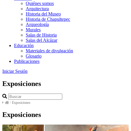
Quiénes somos
Arquitectura
Historia del Museo
Historia de Chapultepec
Arqueología
Murales
Salas de Historia
Salas del Alcázar
Educación
Materiales de divulgación
Glosario
Publicaciones
Iniciar Sesión
Exposiciones
/
Exposiciones
Exposiciones