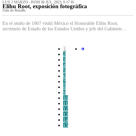
LUN 2 MARZO - DOM 30 JUL 2023, 9-17 H.
Elihu Root, exposición fotográfica
Sala de Batalla
En el otoño de 1907 visitó México el Honorable Elihu Root,
secretario de Estado de los Estados Unidos y jefe del Gabinete…
1
2
3
4
5
6
7
8
9
10
11
12
13
14
15