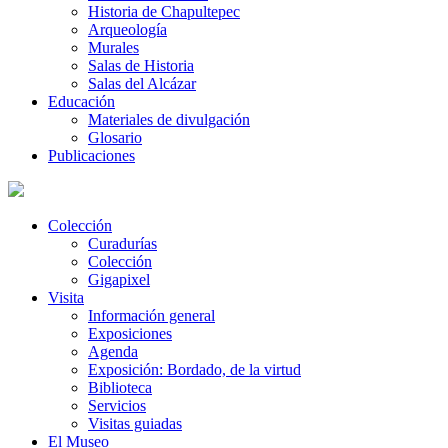
Historia de Chapultepec
Arqueología
Murales
Salas de Historia
Salas del Alcázar
Educación
Materiales de divulgación
Glosario
Publicaciones
Colección
Curadurías
Colección
Gigapixel
Visita
Información general
Exposiciones
Agenda
Exposición: Bordado, de la virtud
Biblioteca
Servicios
Visitas guiadas
El Museo