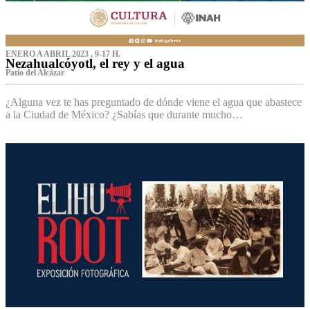
ENERO A ABRIL 2023 , 9-17 H.
Nezahualcóyotl, el rey y el agua
Patio del Alcázar
¿Alguna vez te has preguntado de dónde viene el agua que abastece
a la Ciudad de México? ¿Sabías que durante mucho…