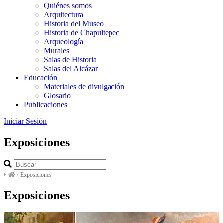
Quiénes somos
Arquitectura
Historia del Museo
Historia de Chapultepec
Arqueología
Murales
Salas de Historia
Salas del Alcázar
Educación
Materiales de divulgación
Glosario
Publicaciones
Iniciar Sesión
Exposiciones
/
Exposiciones
Exposiciones