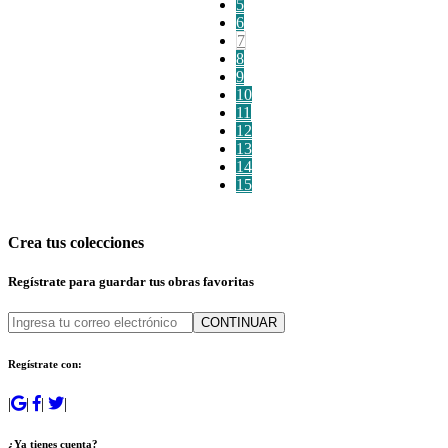
5
6
7
8
9
10
11
12
13
14
15
Crea tus colecciones
Regístrate para guardar tus obras favoritas
CONTINUAR
Regístrate con:
|
|
|
|
¿Ya tienes cuenta?