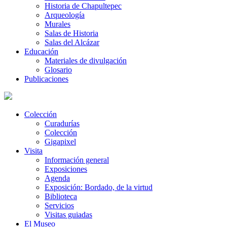
Historia de Chapultepec
Arqueología
Murales
Salas de Historia
Salas del Alcázar
Educación
Materiales de divulgación
Glosario
Publicaciones
Colección
Curadurías
Colección
Gigapixel
Visita
Información general
Exposiciones
Agenda
Exposición: Bordado, de la virtud
Biblioteca
Servicios
Visitas guiadas
El Museo