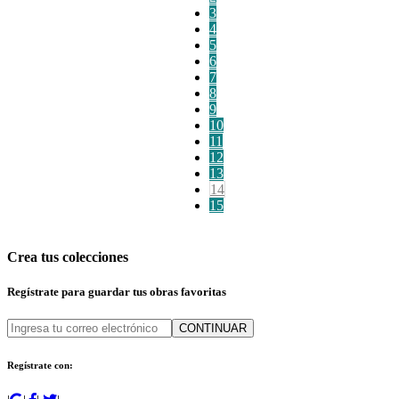
3
4
5
6
7
8
9
10
11
12
13
14
15
Crea tus colecciones
Regístrate para guardar tus obras favoritas
CONTINUAR
Regístrate con: