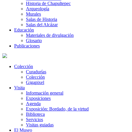
Historia de Chapultepec
Arqueología
Murales
Salas de Historia
Salas del Alcázar
Educación
Materiales de divulgación
Glosario
Publicaciones
Colección
Curadurías
Colección
Gigapixel
Visita
Información general
Exposiciones
Agenda
Exposición: Bordado, de la virtud
Biblioteca
Servicios
Visitas guiadas
El Museo