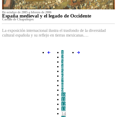
De octubre de 2005 a febrero de 2006
España medieval y el legado de Occidente
Castillo de Chapultepec
La exposición internacional ilustra el trasfondo de la diversidad
cultural española y su reflejo en tierras mexicanas.…
1
2
3
4
5
6
7
8
9
10
11
12
13
14