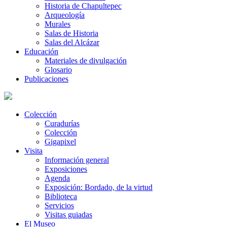
Historia de Chapultepec
Arqueología
Murales
Salas de Historia
Salas del Alcázar
Educación
Materiales de divulgación
Glosario
Publicaciones
Colección
Curadurías
Colección
Gigapixel
Visita
Información general
Exposiciones
Agenda
Exposición: Bordado, de la virtud
Biblioteca
Servicios
Visitas guiadas
El Museo