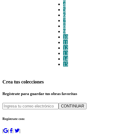
4
5
6
7
8
9
10
11
12
13
14
15
Crea tus colecciones
Regístrate para guardar tus obras favoritas
CONTINUAR
Regístrate con:
|
|
|
|