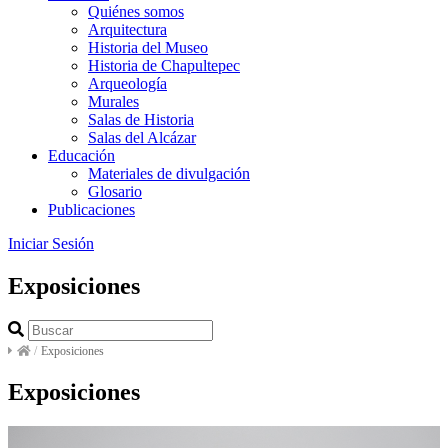
Quiénes somos
Arquitectura
Historia del Museo
Historia de Chapultepec
Arqueología
Murales
Salas de Historia
Salas del Alcázar
Educación
Materiales de divulgación
Glosario
Publicaciones
Iniciar Sesión
Exposiciones
/
Exposiciones
Exposiciones