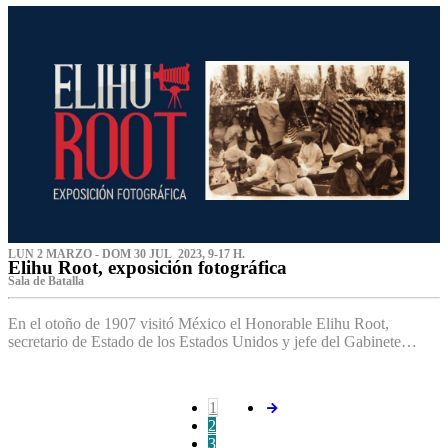
LUN 2 MARZO - DOM 30 JUL 2023, 9-17 H.
Elihu Root, exposición fotográfica
Sala de Batalla
En el otoño de 1907 visitó México el Honorable Elihu Root,
secretario de Estado de los Estados Unidos y jefe del Gabinete…
1
2
3