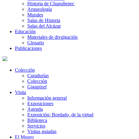
Historia de Chapultepec
Arqueología
Murales
Salas de Historia
Salas del Alcázar
Educación
Materiales de divulgación
Glosario
Publicaciones
Colección
Curadurías
Colección
Gigapixel
Visita
Información general
Exposiciones
Agenda
Exposición: Bordado, de la virtud
Biblioteca
Servicios
Visitas guiadas
El Museo