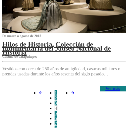
De marzo a agosto de 2015
Hilos de Historia, Colección de
Indumentaria del Museo Nacional de
Historia
Castillo de Chapultepec
Vestidos con cerca de 250 años de antigüedad, casacas militares o
prendas usadas durante los años sesenta del siglo pasado…
Ver más
1
2
3
4
5
6
7