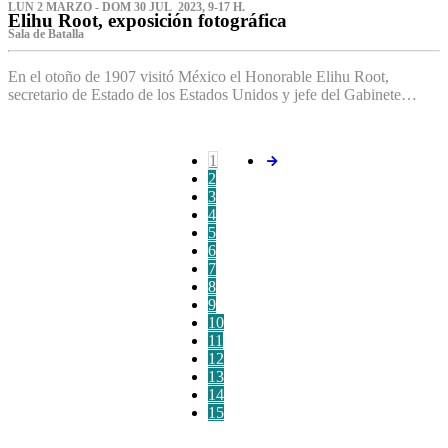
LUN 2 MARZO - DOM 30 JUL 2023, 9-17 H.
Elihu Root, exposición fotográfica
Sala de Batalla
En el otoño de 1907 visitó México el Honorable Elihu Root,
secretario de Estado de los Estados Unidos y jefe del Gabinete…
1
2
3
4
5
6
7
8
9
10
11
12
13
14
15