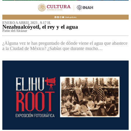
ENERO A ABRIL 2023 , 9-17 H.
Nezahualcóyotl, el rey y el agua
Patio del Alcázar
¿Alguna vez te has preguntado de dónde viene el agua que abastece
a la Ciudad de México? ¿Sabías que durante mucho…