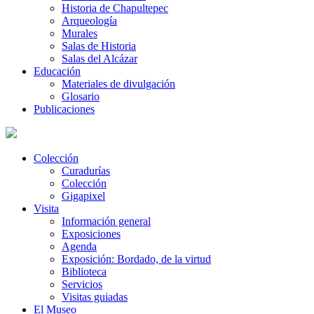
Historia de Chapultepec
Arqueología
Murales
Salas de Historia
Salas del Alcázar
Educación
Materiales de divulgación
Glosario
Publicaciones
Colección
Curadurías
Colección
Gigapixel
Visita
Información general
Exposiciones
Agenda
Exposición: Bordado, de la virtud
Biblioteca
Servicios
Visitas guiadas
El Museo