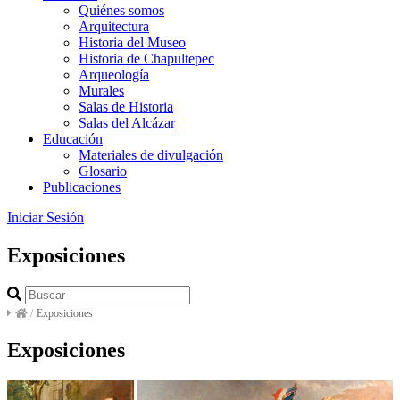
Quiénes somos
Arquitectura
Historia del Museo
Historia de Chapultepec
Arqueología
Murales
Salas de Historia
Salas del Alcázar
Educación
Materiales de divulgación
Glosario
Publicaciones
Iniciar Sesión
Exposiciones
/
Exposiciones
Exposiciones