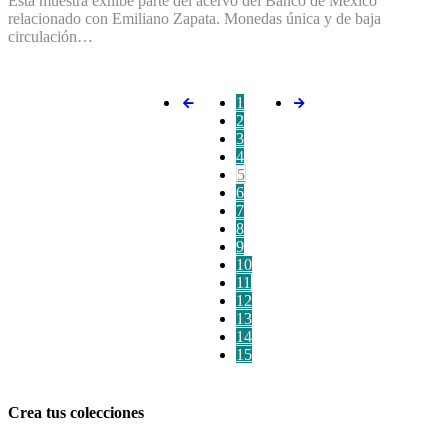
Esta muestra exhibe parte del acervo del Banco de México
relacionado con Emiliano Zapata. Monedas única y de baja
circulación…
1
2
3
4
5
6
7
8
9
10
11
12
13
14
15
Crea tus colecciones