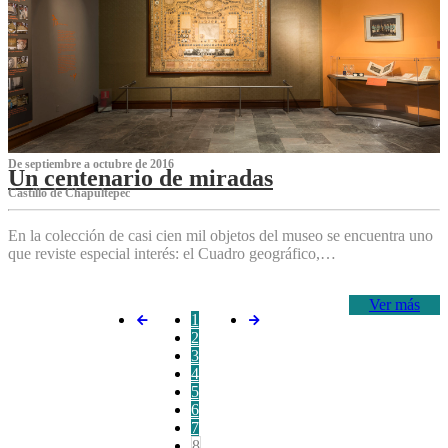
De septiembre a octubre de 2016
Un centenario de miradas
Castillo de Chapultepec
En la colección de casi cien mil objetos del museo se encuentra uno
que reviste especial interés: el Cuadro geográfico,…
Ver más
1
2
3
4
5
6
7
8