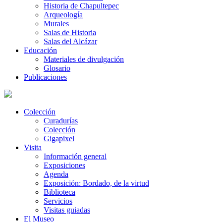
Historia de Chapultepec
Arqueología
Murales
Salas de Historia
Salas del Alcázar
Educación
Materiales de divulgación
Glosario
Publicaciones
Colección
Curadurías
Colección
Gigapixel
Visita
Información general
Exposiciones
Agenda
Exposición: Bordado, de la virtud
Biblioteca
Servicios
Visitas guiadas
El Museo