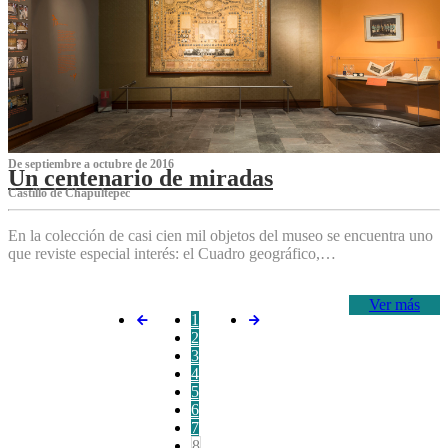
De septiembre a octubre de 2016
Un centenario de miradas
Castillo de Chapultepec
En la colección de casi cien mil objetos del museo se encuentra uno
que reviste especial interés: el Cuadro geográfico,…
Ver más
1
2
3
4
5
6
7
8