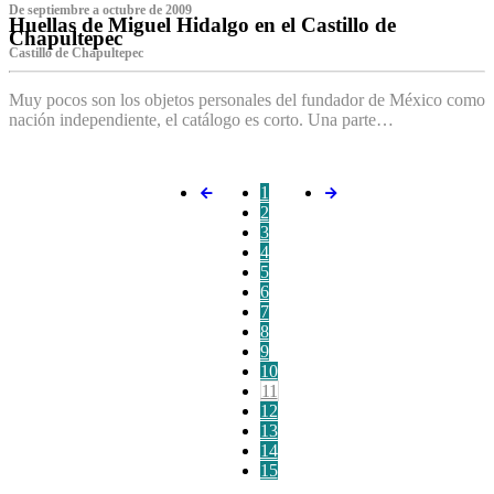
De septiembre a octubre de 2009
Huellas de Miguel Hidalgo en el Castillo de
Chapultepec
Castillo de Chapultepec
Muy pocos son los objetos personales del fundador de México como
nación independiente, el catálogo es corto. Una parte…
1
2
3
4
5
6
7
8
9
10
11
12
13
14
15