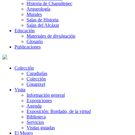
Historia de Chapultepec
Arqueología
Murales
Salas de Historia
Salas del Alcázar
Educación
Materiales de divulgación
Glosario
Publicaciones
Colección
Curadurías
Colección
Gigapixel
Visita
Información general
Exposiciones
Agenda
Exposición: Bordado, de la virtud
Biblioteca
Servicios
Visitas guiadas
El Museo