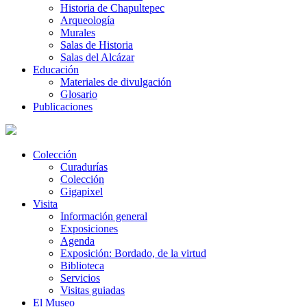
Historia de Chapultepec
Arqueología
Murales
Salas de Historia
Salas del Alcázar
Educación
Materiales de divulgación
Glosario
Publicaciones
Colección
Curadurías
Colección
Gigapixel
Visita
Información general
Exposiciones
Agenda
Exposición: Bordado, de la virtud
Biblioteca
Servicios
Visitas guiadas
El Museo