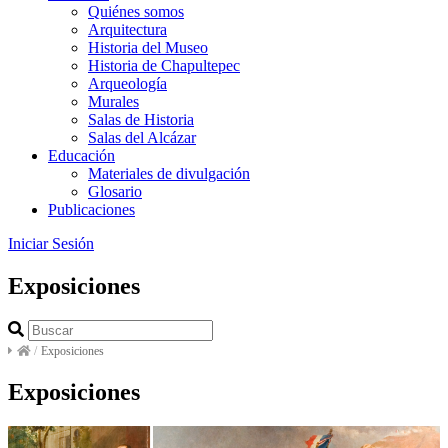
Quiénes somos
Arquitectura
Historia del Museo
Historia de Chapultepec
Arqueología
Murales
Salas de Historia
Salas del Alcázar
Educación
Materiales de divulgación
Glosario
Publicaciones
Iniciar Sesión
Exposiciones
/
Exposiciones
Exposiciones