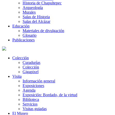
Historia de Chapultepec
Arqueología
Murales
Salas de Historia
Salas del Alcázar
Educación
Materiales de divulgación
Glosario
Publicaciones
Colección
Curadurías
Colección
Gigapixel
Visita
Información general
Exposiciones
Agenda
Exposición: Bordado, de la virtud
Biblioteca
Servicios
Visitas guiadas
El Museo