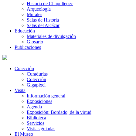
Historia de Chapultepec
Arqueología
Murales
Salas de Historia
Salas del Alcázar
Educación
Materiales de divulgación
Glosario
Publicaciones
Colección
Curadurías
Colección
Gigapixel
Visita
Información general
Exposiciones
Agenda
Exposición: Bordado, de la virtud
Biblioteca
Servicios
Visitas guiadas
El Museo