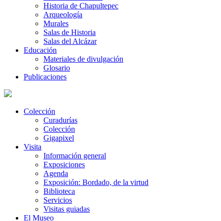
Historia de Chapultepec
Arqueología
Murales
Salas de Historia
Salas del Alcázar
Educación
Materiales de divulgación
Glosario
Publicaciones
Colección
Curadurías
Colección
Gigapixel
Visita
Información general
Exposiciones
Agenda
Exposición: Bordado, de la virtud
Biblioteca
Servicios
Visitas guiadas
El Museo