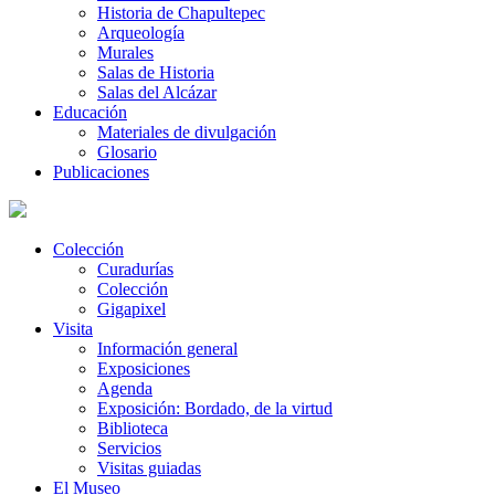
Historia de Chapultepec
Arqueología
Murales
Salas de Historia
Salas del Alcázar
Educación
Materiales de divulgación
Glosario
Publicaciones
Colección
Curadurías
Colección
Gigapixel
Visita
Información general
Exposiciones
Agenda
Exposición: Bordado, de la virtud
Biblioteca
Servicios
Visitas guiadas
El Museo