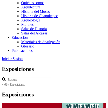
Quiénes somos
Arquitectura
Historia del Museo
Historia de Chapultepec
Arqueología
Murales
Salas de Historia
Salas del Alcázar
Educación
Materiales de divulgación
Glosario
Publicaciones
Iniciar Sesión
Exposiciones
/
Exposiciones
Exposiciones