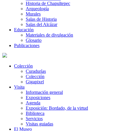
Historia de Chapultepec
Arqueología
Murales
Salas de Historia
Salas del Alcázar
Educación
Materiales de divulgación
Glosario
Publicaciones
Colección
Curadurías
Colección
Gigapixel
Visita
Información general
Exposiciones
Agenda
Exposición: Bordado, de la virtud
Biblioteca
Servicios
Visitas guiadas
El Museo