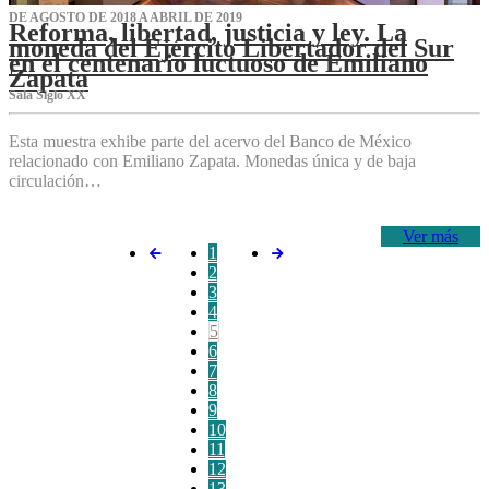
DE AGOSTO DE 2018 A ABRIL DE 2019
Reforma, libertad, justicia y ley. La
moneda del Ejército Libertador del Sur
en el centenario luctuoso de Emiliano
Zapata
Sala Siglo XX
Esta muestra exhibe parte del acervo del Banco de México
relacionado con Emiliano Zapata. Monedas única y de baja
circulación…
Ver más
1
2
3
4
5
6
7
8
9
10
11
12
13