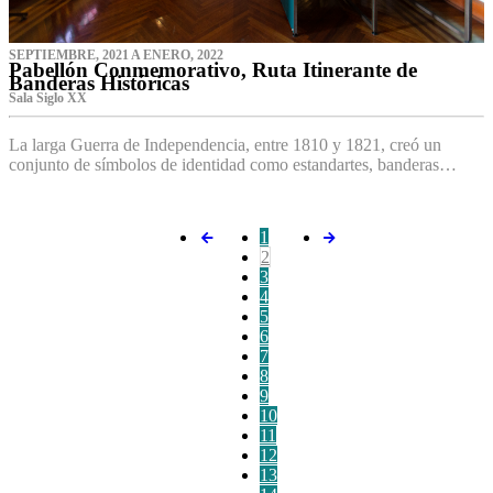
SEPTIEMBRE, 2021 A ENERO, 2022
Pabellón Conmemorativo, Ruta Itinerante de
Banderas Históricas
Sala Siglo XX
La larga Guerra de Independencia, entre 1810 y 1821, creó un
conjunto de símbolos de identidad como estandartes, banderas…
1
2
3
4
5
6
7
8
9
10
11
12
13