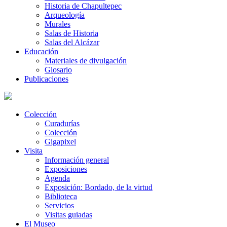
Historia de Chapultepec
Arqueología
Murales
Salas de Historia
Salas del Alcázar
Educación
Materiales de divulgación
Glosario
Publicaciones
Colección
Curadurías
Colección
Gigapixel
Visita
Información general
Exposiciones
Agenda
Exposición: Bordado, de la virtud
Biblioteca
Servicios
Visitas guiadas
El Museo