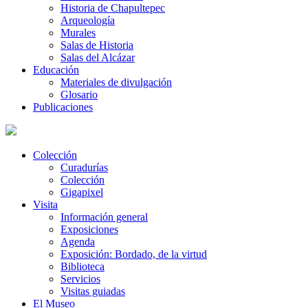
Historia de Chapultepec
Arqueología
Murales
Salas de Historia
Salas del Alcázar
Educación
Materiales de divulgación
Glosario
Publicaciones
Colección
Curadurías
Colección
Gigapixel
Visita
Información general
Exposiciones
Agenda
Exposición: Bordado, de la virtud
Biblioteca
Servicios
Visitas guiadas
El Museo