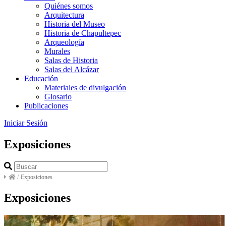
Quiénes somos
Arquitectura
Historia del Museo
Historia de Chapultepec
Arqueología
Murales
Salas de Historia
Salas del Alcázar
Educación
Materiales de divulgación
Glosario
Publicaciones
Iniciar Sesión
Exposiciones
/
Exposiciones
Exposiciones