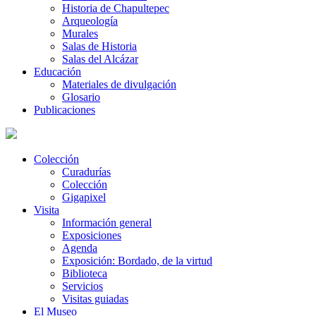
Historia de Chapultepec
Arqueología
Murales
Salas de Historia
Salas del Alcázar
Educación
Materiales de divulgación
Glosario
Publicaciones
Colección
Curadurías
Colección
Gigapixel
Visita
Información general
Exposiciones
Agenda
Exposición: Bordado, de la virtud
Biblioteca
Servicios
Visitas guiadas
El Museo