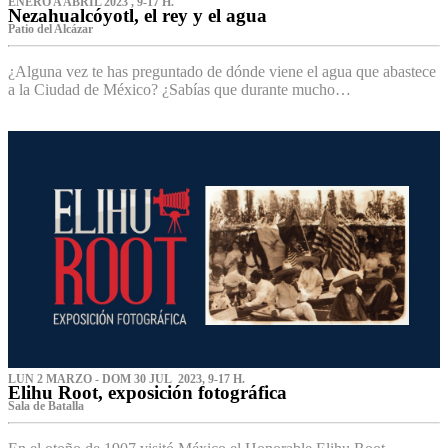
ENERO A ABRIL 2023 , 9-17 H.
Nezahualcóyotl, el rey y el agua
Patio del Alcázar
¿Alguna vez te has preguntado de dónde viene el agua que abastece
a la Ciudad de México? ¿Sabías que durante mucho…
LUN 2 MARZO - DOM 30 JUL 2023, 9-17 H.
Elihu Root, exposición fotográfica
Sala de Batalla