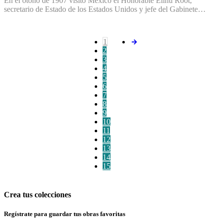
En el otoño de 1907 visitó México el Honorable Elihu Root,
secretario de Estado de los Estados Unidos y jefe del Gabinete…
1
2
3
4
5
6
7
8
9
10
11
12
13
14
15
Crea tus colecciones
Regístrate para guardar tus obras favoritas