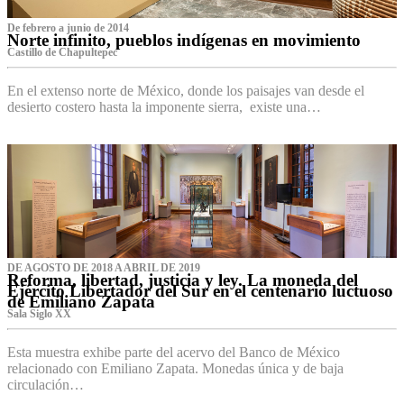
De febrero a junio de 2014
Norte infinito, pueblos indígenas en movimiento
Castillo de Chapultepec
En el extenso norte de México, donde los paisajes van desde el
desierto costero hasta la imponente sierra, existe una…
DE AGOSTO DE 2018 A ABRIL DE 2019
Reforma, libertad, justicia y ley. La moneda del
Ejército Libertador del Sur en el centenario luctuoso
de Emiliano Zapata
Sala Siglo XX
Esta muestra exhibe parte del acervo del Banco de México
relacionado con Emiliano Zapata. Monedas única y de baja
circulación…