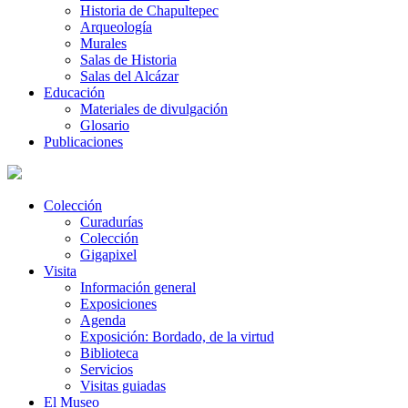
Historia de Chapultepec
Arqueología
Murales
Salas de Historia
Salas del Alcázar
Educación
Materiales de divulgación
Glosario
Publicaciones
Colección
Curadurías
Colección
Gigapixel
Visita
Información general
Exposiciones
Agenda
Exposición: Bordado, de la virtud
Biblioteca
Servicios
Visitas guiadas
El Museo