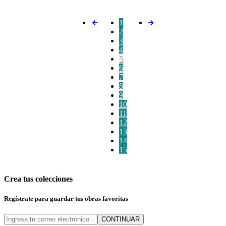
1
2
3
4
5
6
7
8
9
10
11
12
13
14
15
Crea tus colecciones
Regístrate para guardar tus obras favoritas
CONTINUAR