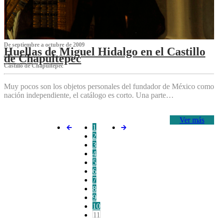
De septiembre a octubre de 2009
Huellas de Miguel Hidalgo en el Castillo
de Chapultepec
Castillo de Chapultepec
Muy pocos son los objetos personales del fundador de México como
nación independiente, el catálogo es corto. Una parte…
Ver más
1
2
3
4
5
6
7
8
9
10
11