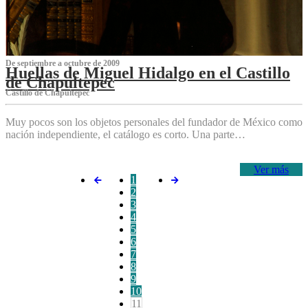
De septiembre a octubre de 2009
Huellas de Miguel Hidalgo en el Castillo
de Chapultepec
Castillo de Chapultepec
Muy pocos son los objetos personales del fundador de México como
nación independiente, el catálogo es corto. Una parte…
Ver más
1
2
3
4
5
6
7
8
9
10
11