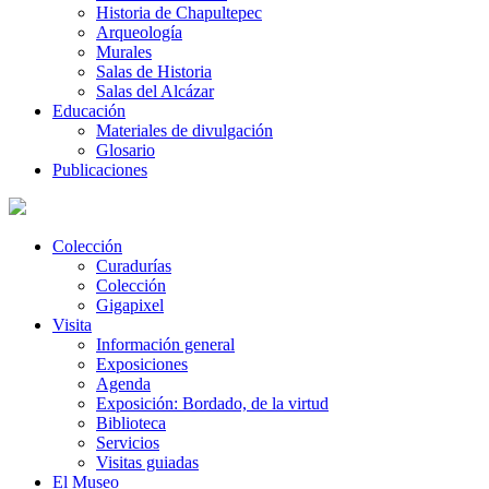
Historia de Chapultepec
Arqueología
Murales
Salas de Historia
Salas del Alcázar
Educación
Materiales de divulgación
Glosario
Publicaciones
Colección
Curadurías
Colección
Gigapixel
Visita
Información general
Exposiciones
Agenda
Exposición: Bordado, de la virtud
Biblioteca
Servicios
Visitas guiadas
El Museo