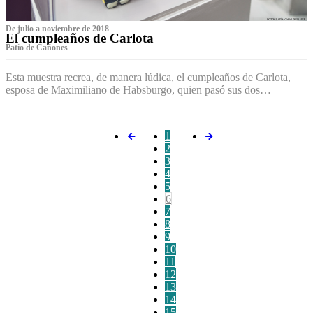
De julio a noviembre de 2018
El cumpleaños de Carlota
Patio de Cañones
Esta muestra recrea, de manera lúdica, el cumpleaños de Carlota,
esposa de Maximiliano de Habsburgo, quien pasó sus dos…
1
2
3
4
5
6
7
8
9
10
11
12
13
14
15