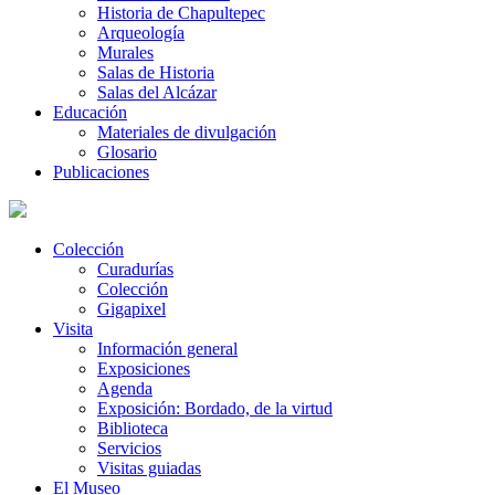
Historia de Chapultepec
Arqueología
Murales
Salas de Historia
Salas del Alcázar
Educación
Materiales de divulgación
Glosario
Publicaciones
Colección
Curadurías
Colección
Gigapixel
Visita
Información general
Exposiciones
Agenda
Exposición: Bordado, de la virtud
Biblioteca
Servicios
Visitas guiadas
El Museo