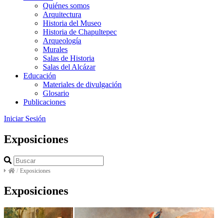
Quiénes somos
Arquitectura
Historia del Museo
Historia de Chapultepec
Arqueología
Murales
Salas de Historia
Salas del Alcázar
Educación
Materiales de divulgación
Glosario
Publicaciones
Iniciar Sesión
Exposiciones
/
Exposiciones
Exposiciones