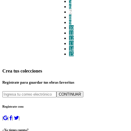
5
6
7
8
9
10
11
12
13
14
15
Crea tus colecciones
Regístrate para guardar tus obras favoritas
CONTINUAR
Regístrate con:
|
|
|
|
¿Ya tienes cuenta?