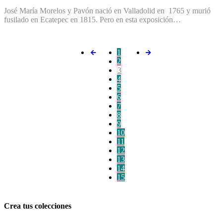
José María Morelos y Pavón nació en Valladolid en 1765 y murió
fusilado en Ecatepec en 1815. Pero en esta exposición…
1
2
3
4
5
6
7
8
9
10
11
12
13
14
15
Crea tus colecciones