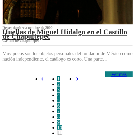
De septiembre a octubre de 2009
Huellas de Miguel Hidalgo en el Castillo
de Chapultepec
Castillo de Chapultepec
Muy pocos son los objetos personales del fundador de México como
nación independiente, el catálogo es corto. Una parte…
Ver más
1
2
3
4
5
6
7
8
9
10
11