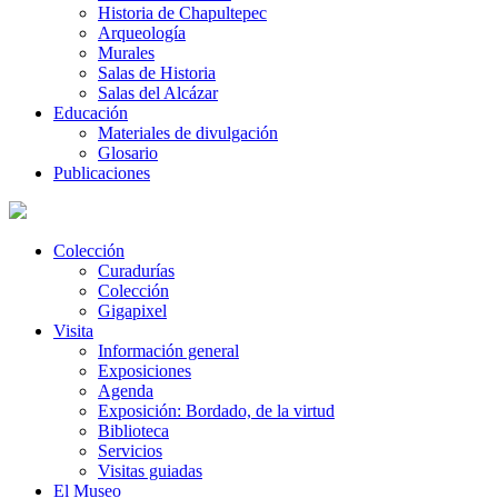
Historia de Chapultepec
Arqueología
Murales
Salas de Historia
Salas del Alcázar
Educación
Materiales de divulgación
Glosario
Publicaciones
Colección
Curadurías
Colección
Gigapixel
Visita
Información general
Exposiciones
Agenda
Exposición: Bordado, de la virtud
Biblioteca
Servicios
Visitas guiadas
El Museo