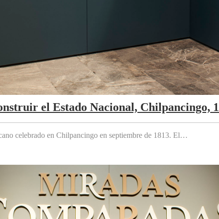
nstruir el Estado Nacional, Chilpancingo, 
cano celebrado en Chilpancingo en septiembre de 1813. El…