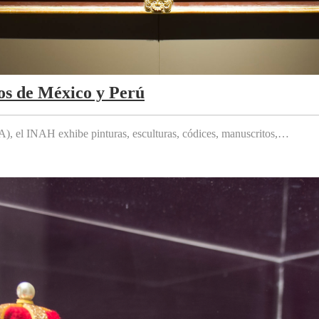
os de México y Perú
 el INAH exhibe pinturas, esculturas, códices, manuscritos,…