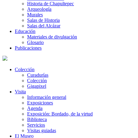
Historia de Chapultepec
Arqueología
Murales
Salas de Historia
Salas del Alcázar
Educación
Materiales de divulgación
Glosario
Publicaciones
Colección
Curadurías
Colección
Gigapixel
Visita
Información general
Exposiciones
Agenda
Exposición: Bordado, de la virtud
Biblioteca
Servicios
Visitas guiadas
El Museo