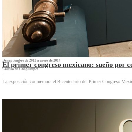
De septiembre de 2013 a enero de 2014
El primer congreso mexicano: sueño por co
Castillo de Chapultepec
La exposición conmemora el Bicentenario del Primer Congreso Mexi