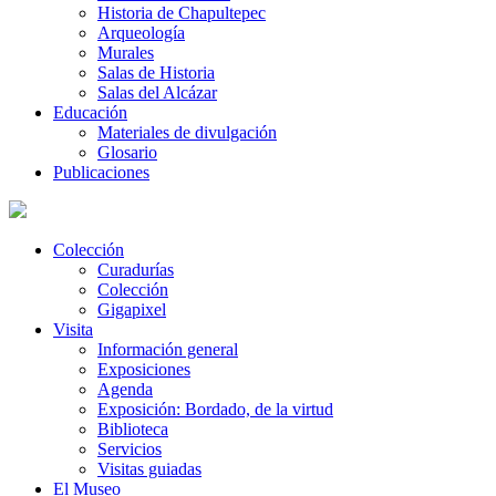
Historia de Chapultepec
Arqueología
Murales
Salas de Historia
Salas del Alcázar
Educación
Materiales de divulgación
Glosario
Publicaciones
Colección
Curadurías
Colección
Gigapixel
Visita
Información general
Exposiciones
Agenda
Exposición: Bordado, de la virtud
Biblioteca
Servicios
Visitas guiadas
El Museo