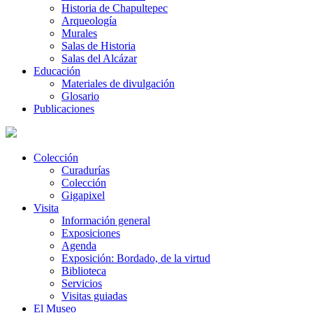
Historia de Chapultepec
Arqueología
Murales
Salas de Historia
Salas del Alcázar
Educación
Materiales de divulgación
Glosario
Publicaciones
Colección
Curadurías
Colección
Gigapixel
Visita
Información general
Exposiciones
Agenda
Exposición: Bordado, de la virtud
Biblioteca
Servicios
Visitas guiadas
El Museo