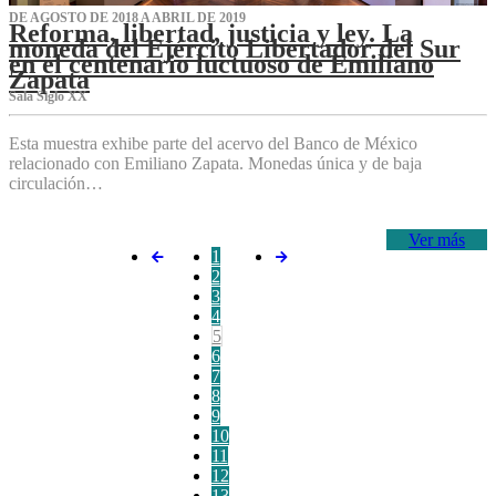
DE AGOSTO DE 2018 A ABRIL DE 2019
Reforma, libertad, justicia y ley. La
moneda del Ejército Libertador del Sur
en el centenario luctuoso de Emiliano
Zapata
Sala Siglo XX
Esta muestra exhibe parte del acervo del Banco de México
relacionado con Emiliano Zapata. Monedas única y de baja
circulación…
Ver más
1
2
3
4
5
6
7
8
9
10
11
12
13