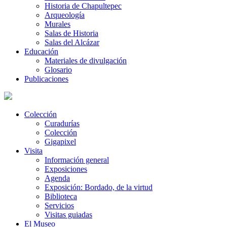
Historia de Chapultepec
Arqueología
Murales
Salas de Historia
Salas del Alcázar
Educación
Materiales de divulgación
Glosario
Publicaciones
Colección
Curadurías
Colección
Gigapixel
Visita
Información general
Exposiciones
Agenda
Exposición: Bordado, de la virtud
Biblioteca
Servicios
Visitas guiadas
El Museo