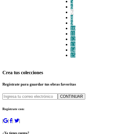
5
6
7
8
9
10
11
12
13
14
15
Crea tus colecciones
Regístrate para guardar tus obras favoritas
CONTINUAR
Regístrate con:
|
|
|
|
¿Ya tienes cuenta?