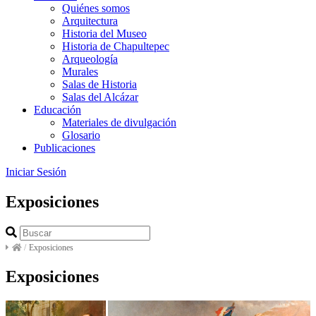
Quiénes somos
Arquitectura
Historia del Museo
Historia de Chapultepec
Arqueología
Murales
Salas de Historia
Salas del Alcázar
Educación
Materiales de divulgación
Glosario
Publicaciones
Iniciar Sesión
Exposiciones
/
Exposiciones
Exposiciones