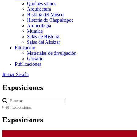
Quiénes somos
Arquitectura
Historia del Museo
Historia de Chapultepec
Arqueología
Murales
Salas de Historia
Salas del Alcázar
Educación
Materiales de divulgación
Glosario
Publicaciones
Iniciar Sesión
Exposiciones
/
Exposiciones
Exposiciones