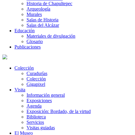
Historia de Chapultepec
Arqueología
Murales
Salas de Historia
Salas del Alcázar
Educación
Materiales de divulgación
Glosario
Publicaciones
Colección
Curadurías
Colección
Gigapixel
Visita
Información general
Exposiciones
Agenda
Exposición: Bordado, de la virtud
Biblioteca
Servicios
Visitas guiadas
El Museo