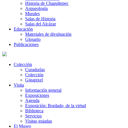
Historia de Chapultepec
Arqueología
Murales
Salas de Historia
Salas del Alcázar
Educación
Materiales de divulgación
Glosario
Publicaciones
Colección
Curadurías
Colección
Gigapixel
Visita
Información general
Exposiciones
Agenda
Exposición: Bordado, de la virtud
Biblioteca
Servicios
Visitas guiadas
El Museo