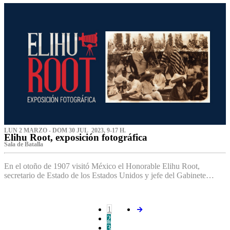
LUN 2 MARZO - DOM 30 JUL 2023, 9-17 H.
Elihu Root, exposición fotográfica
Sala de Batalla
En el otoño de 1907 visitó México el Honorable Elihu Root,
secretario de Estado de los Estados Unidos y jefe del Gabinete…
1
2
3