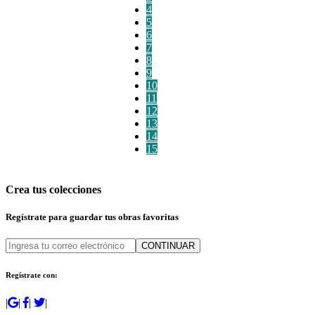
4
5
6
7
8
9
10
11
12
13
14
15
Crea tus colecciones
Regístrate para guardar tus obras favoritas
CONTINUAR
Regístrate con:
|
|
|
|