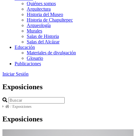
Quiénes somos
Arquitectura
Historia del Museo
Historia de Chapultepec
Arqueología
Murales
Salas de Historia
Salas del Alcázar
Educación
Materiales de divulgación
Glosario
Publicaciones
Iniciar Sesión
Exposiciones
/
Exposiciones
Exposiciones