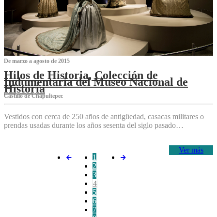
De marzo a agosto de 2015
Hilos de Historia, Colección de
Indumentaria del Museo Nacional de
Historia
Castillo de Chapultepec
Vestidos con cerca de 250 años de antigüedad, casacas militares o
prendas usadas durante los años sesenta del siglo pasado…
Ver más
1
2
3
4
5
6
7