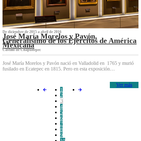
De diciembre de 2015 a abril de 2016
José María Morelos y Pavón,
Generalísimo de los Ejércitos de América
Mexicana
C‌astillo de Chapultepec
José María Morelos y Pavón nació en Valladolid en 1765 y murió
fusilado en Ecatepec en 1815. Pero en esta exposición…
Ver más
1
2
3
4
5
6
7
8
9
10