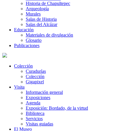
Historia de Chapultepec
Arqueología
Murales
Salas de Historia
Salas del Alcázar
Educación
Materiales de divulgación
Glosario
Publicaciones
Colección
Curadurías
Colección
Gigapixel
Visita
Información general
Exposiciones
Agenda
Exposición: Bordado, de la virtud
Biblioteca
Servicios
Visitas guiadas
El Museo