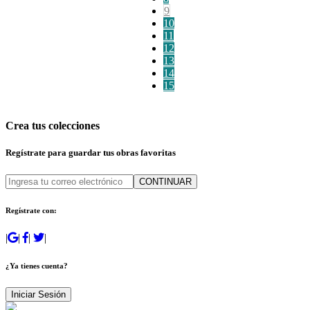
9
10
11
12
13
14
15
Crea tus colecciones
Regístrate para guardar tus obras favoritas
CONTINUAR
Regístrate con:
|
|
|
|
¿Ya tienes cuenta?
Iniciar Sesión