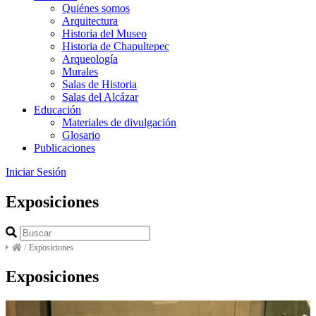
Quiénes somos
Arquitectura
Historia del Museo
Historia de Chapultepec
Arqueología
Murales
Salas de Historia
Salas del Alcázar
Educación
Materiales de divulgación
Glosario
Publicaciones
Iniciar Sesión
Exposiciones
/
Exposiciones
Exposiciones