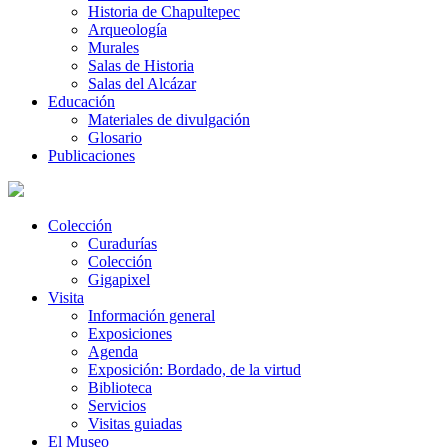
Historia de Chapultepec
Arqueología
Murales
Salas de Historia
Salas del Alcázar
Educación
Materiales de divulgación
Glosario
Publicaciones
Colección
Curadurías
Colección
Gigapixel
Visita
Información general
Exposiciones
Agenda
Exposición: Bordado, de la virtud
Biblioteca
Servicios
Visitas guiadas
El Museo