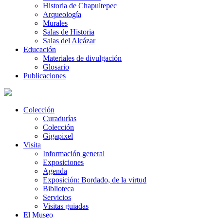
Historia de Chapultepec
Arqueología
Murales
Salas de Historia
Salas del Alcázar
Educación
Materiales de divulgación
Glosario
Publicaciones
Colección
Curadurías
Colección
Gigapixel
Visita
Información general
Exposiciones
Agenda
Exposición: Bordado, de la virtud
Biblioteca
Servicios
Visitas guiadas
El Museo