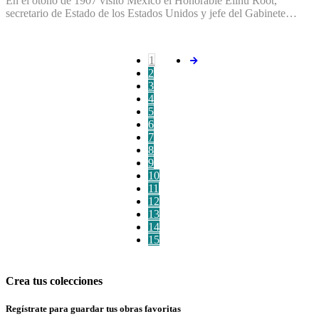
En el otoño de 1907 visitó México el Honorable Elihu Root,
secretario de Estado de los Estados Unidos y jefe del Gabinete…
1
2
3
4
5
6
7
8
9
10
11
12
13
14
15
Crea tus colecciones
Regístrate para guardar tus obras favoritas