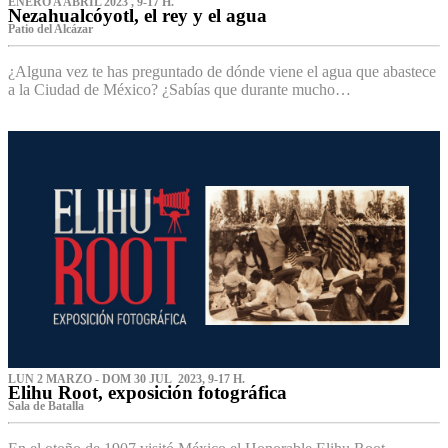
ENERO A ABRIL 2023 , 9-17 H.
Nezahualcóyotl, el rey y el agua
Patio del Alcázar
¿Alguna vez te has preguntado de dónde viene el agua que abastece
a la Ciudad de México? ¿Sabías que durante mucho…
LUN 2 MARZO - DOM 30 JUL 2023, 9-17 H.
Elihu Root, exposición fotográfica
Sala de Batalla