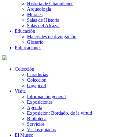
Historia de Chapultepec
Arqueología
Murales
Salas de Historia
Salas del Alcázar
Educación
Materiales de divulgación
Glosario
Publicaciones
Colección
Curadurías
Colección
Gigapixel
Visita
Información general
Exposiciones
Agenda
Exposición: Bordado, de la virtud
Biblioteca
Servicios
Visitas guiadas
El Museo