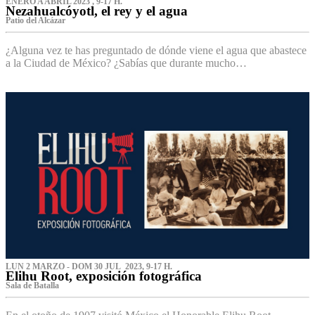
ENERO A ABRIL 2023 , 9-17 H.
Nezahualcóyotl, el rey y el agua
Patio del Alcázar
¿Alguna vez te has preguntado de dónde viene el agua que abastece
a la Ciudad de México? ¿Sabías que durante mucho…
LUN 2 MARZO - DOM 30 JUL 2023, 9-17 H.
Elihu Root, exposición fotográfica
Sala de Batalla