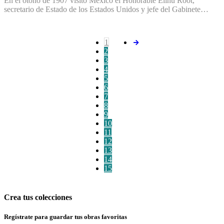
En el otoño de 1907 visitó México el Honorable Elihu Root,
secretario de Estado de los Estados Unidos y jefe del Gabinete…
1
2
3
4
5
6
7
8
9
10
11
12
13
14
15
Crea tus colecciones
Regístrate para guardar tus obras favoritas