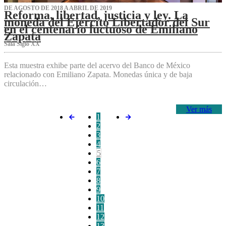
DE AGOSTO DE 2018 A ABRIL DE 2019
Reforma, libertad, justicia y ley. La
moneda del Ejército Libertador del Sur
en el centenario luctuoso de Emiliano
Zapata
Sala Siglo XX
Esta muestra exhibe parte del acervo del Banco de México
relacionado con Emiliano Zapata. Monedas única y de baja
circulación…
Ver más
1
2
3
4
5
6
7
8
9
10
11
12
13