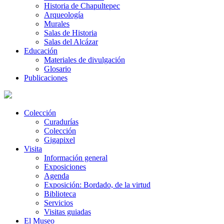
Historia de Chapultepec
Arqueología
Murales
Salas de Historia
Salas del Alcázar
Educación
Materiales de divulgación
Glosario
Publicaciones
Colección
Curadurías
Colección
Gigapixel
Visita
Información general
Exposiciones
Agenda
Exposición: Bordado, de la virtud
Biblioteca
Servicios
Visitas guiadas
El Museo