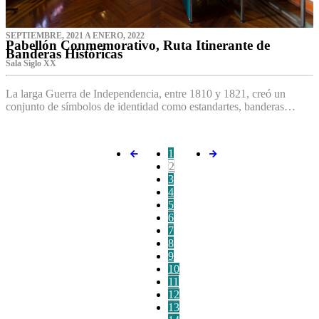
SEPTIEMBRE, 2021 A ENERO, 2022
Pabellón Conmemorativo, Ruta Itinerante de
Banderas Históricas
Sala Siglo XX
La larga Guerra de Independencia, entre 1810 y 1821, creó un
conjunto de símbolos de identidad como estandartes, banderas…
1
2
3
4
5
6
7
8
9
10
11
12
13