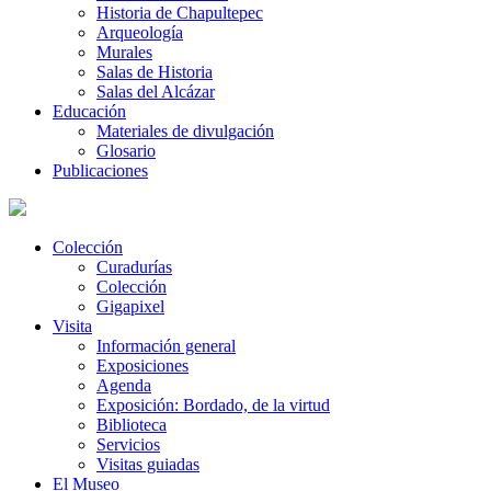
Historia de Chapultepec
Arqueología
Murales
Salas de Historia
Salas del Alcázar
Educación
Materiales de divulgación
Glosario
Publicaciones
Colección
Curadurías
Colección
Gigapixel
Visita
Información general
Exposiciones
Agenda
Exposición: Bordado, de la virtud
Biblioteca
Servicios
Visitas guiadas
El Museo