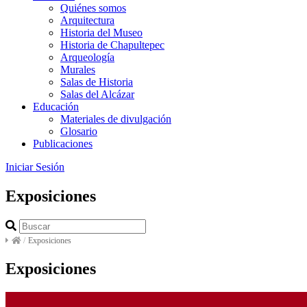
Quiénes somos
Arquitectura
Historia del Museo
Historia de Chapultepec
Arqueología
Murales
Salas de Historia
Salas del Alcázar
Educación
Materiales de divulgación
Glosario
Publicaciones
Iniciar Sesión
Exposiciones
/
Exposiciones
Exposiciones