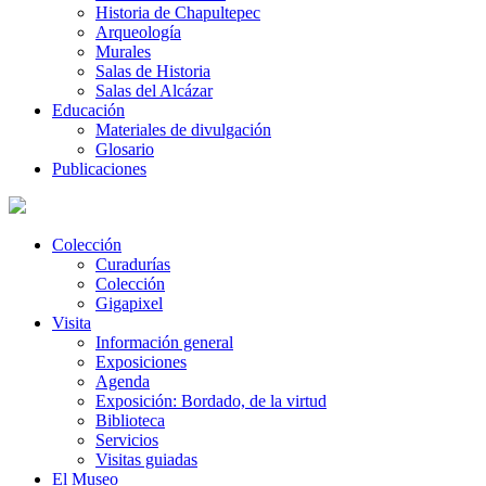
Historia de Chapultepec
Arqueología
Murales
Salas de Historia
Salas del Alcázar
Educación
Materiales de divulgación
Glosario
Publicaciones
Colección
Curadurías
Colección
Gigapixel
Visita
Información general
Exposiciones
Agenda
Exposición: Bordado, de la virtud
Biblioteca
Servicios
Visitas guiadas
El Museo