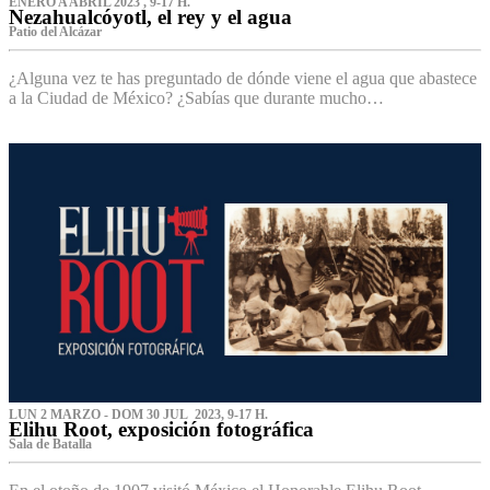
ENERO A ABRIL 2023 , 9-17 H.
Nezahualcóyotl, el rey y el agua
Patio del Alcázar
¿Alguna vez te has preguntado de dónde viene el agua que abastece
a la Ciudad de México? ¿Sabías que durante mucho…
LUN 2 MARZO - DOM 30 JUL 2023, 9-17 H.
Elihu Root, exposición fotográfica
Sala de Batalla