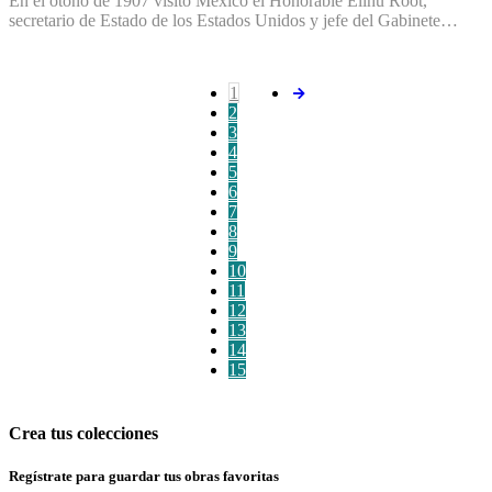
En el otoño de 1907 visitó México el Honorable Elihu Root,
secretario de Estado de los Estados Unidos y jefe del Gabinete…
1
2
3
4
5
6
7
8
9
10
11
12
13
14
15
Crea tus colecciones
Regístrate para guardar tus obras favoritas