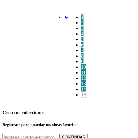
1
2
3
4
5
6
7
8
9
10
11
12
13
14
15
Crea tus colecciones
Regístrate para guardar tus obras favoritas
CONTINUAR