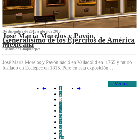
De diciembre de 2015 a abril de 2016
José María Morelos y Pavón,
Generalísimo de los Ejércitos de América
Mexicana
C‌astillo de Chapultepec
José María Morelos y Pavón nació en Valladolid en 1765 y murió
fusilado en Ecatepec en 1815. Pero en esta exposición…
Ver más
1
2
3
4
5
6
7
8
9
10