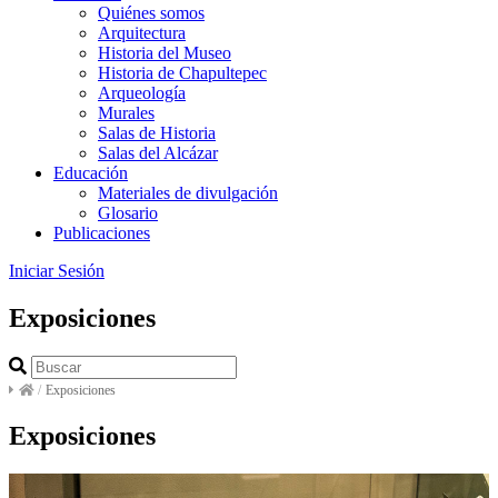
Quiénes somos
Arquitectura
Historia del Museo
Historia de Chapultepec
Arqueología
Murales
Salas de Historia
Salas del Alcázar
Educación
Materiales de divulgación
Glosario
Publicaciones
Iniciar Sesión
Exposiciones
/
Exposiciones
Exposiciones