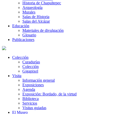
Historia de Chapultepec
Arqueología
Murales
Salas de Historia
Salas del Alcázar
Educación
Materiales de divulgación
Glosario
Publicaciones
Colección
Curadurías
Colección
Gigapixel
Visita
Información general
Exposiciones
Agenda
Exposición: Bordado, de la virtud
Biblioteca
Servicios
Visitas guiadas
El Museo