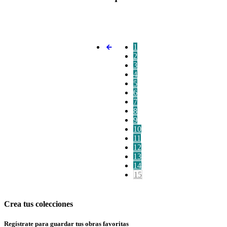
1
2
3
4
5
6
7
8
9
10
11
12
13
14
15
Crea tus colecciones
Regístrate para guardar tus obras favoritas