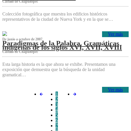
Castillo de Chapultepec
Colección fotográfica que muestra los edificios históricos
representativos de la ciudad de Nueva York y en la que se…
Ver más
De junio a octubre de 2007
Paradigmas de la Palabra. Gramáticas
indígenas de los siglos XVI, XVII, XVIII
Castillo de Chapultepec
Esta larga historia es la que ahora se exhibe. Presentamos una
exposición que demuestra que la búsqueda de la unidad
gramatical…
Ver más
1
2
3
4
5
6
7
8