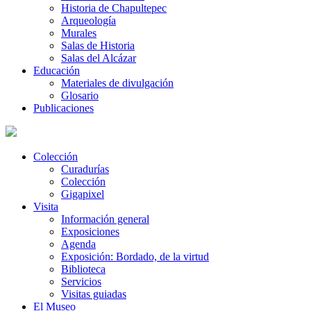
Historia de Chapultepec
Arqueología
Murales
Salas de Historia
Salas del Alcázar
Educación
Materiales de divulgación
Glosario
Publicaciones
Colección
Curadurías
Colección
Gigapixel
Visita
Información general
Exposiciones
Agenda
Exposición: Bordado, de la virtud
Biblioteca
Servicios
Visitas guiadas
El Museo