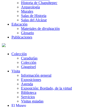
Historia de Chapultepec
Arqueología
Murales
Salas de Historia
Salas del Alcázar
Educación
Materiales de divulgación
Glosario
Publicaciones
Colección
Curadurías
Colección
Gigapixel
Visita
Información general
Exposiciones
Agenda
Exposición: Bordado, de la virtud
Biblioteca
Servicios
Visitas guiadas
El Museo