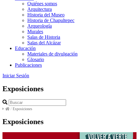
Quiénes somos
Arquitectura
Historia del Museo
Historia de Chapultepec
Arqueología
Murales
Salas de Historia
Salas del Alcázar
Educación
Materiales de divulgación
Glosario
Publicaciones
Iniciar Sesión
Exposiciones
/
Exposiciones
Exposiciones