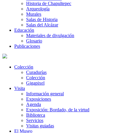
Historia de Chapultepec
Arqueología
Murales
Salas de Historia
Salas del Alcázar
Educación
Materiales de divulgación
Glosario
Publicaciones
Colección
Curadurías
Colección
Gigapixel
Visita
Información general
Exposiciones
Agenda
Exposición: Bordado, de la virtud
Biblioteca
Servicios
Visitas guiadas
El Museo