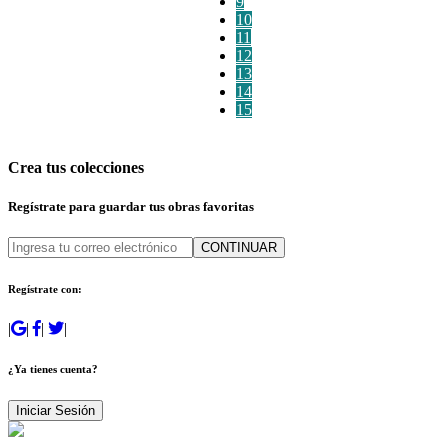
9
10
11
12
13
14
15
Crea tus colecciones
Regístrate para guardar tus obras favoritas
CONTINUAR
Regístrate con:
|
|
|
|
¿Ya tienes cuenta?
Iniciar Sesión