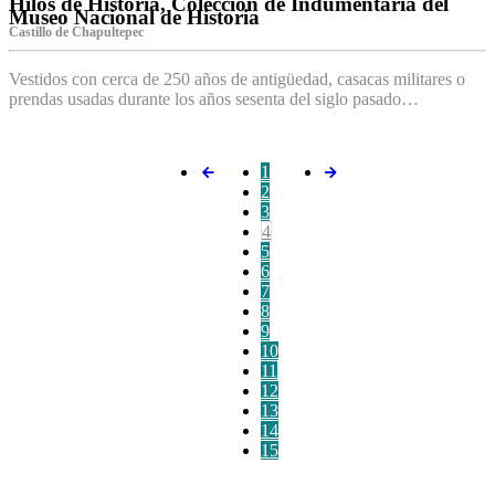
Hilos de Historia, Colección de Indumentaria del
Museo Nacional de Historia
Castillo de Chapultepec
Vestidos con cerca de 250 años de antigüedad, casacas militares o
prendas usadas durante los años sesenta del siglo pasado…
1
2
3
4
5
6
7
8
9
10
11
12
13
14
15