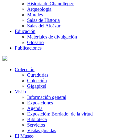
Historia de Chapultepec
Arqueología
Murales
Salas de Historia
Salas del Alcázar
Educación
Materiales de divulgación
Glosario
Publicaciones
Colección
Curadurías
Colección
Gigapixel
Visita
Información general
Exposiciones
Agenda
Exposición: Bordado, de la virtud
Biblioteca
Servicios
Visitas guiadas
El Museo