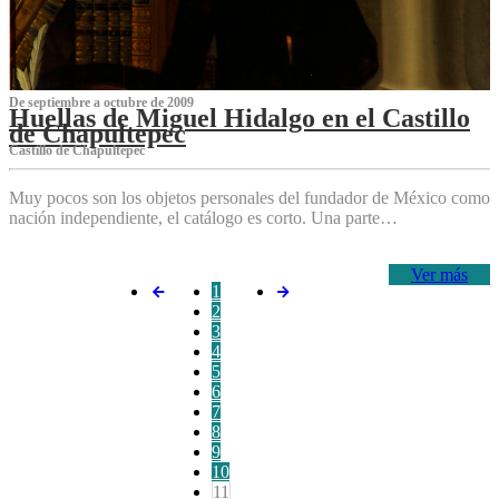
De septiembre a octubre de 2009
Huellas de Miguel Hidalgo en el Castillo
de Chapultepec
Castillo de Chapultepec
Muy pocos son los objetos personales del fundador de México como
nación independiente, el catálogo es corto. Una parte…
Ver más
1
2
3
4
5
6
7
8
9
10
11