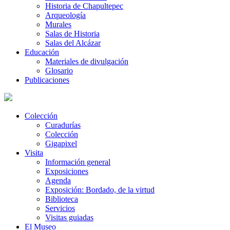
Historia de Chapultepec
Arqueología
Murales
Salas de Historia
Salas del Alcázar
Educación
Materiales de divulgación
Glosario
Publicaciones
Colección
Curadurías
Colección
Gigapixel
Visita
Información general
Exposiciones
Agenda
Exposición: Bordado, de la virtud
Biblioteca
Servicios
Visitas guiadas
El Museo