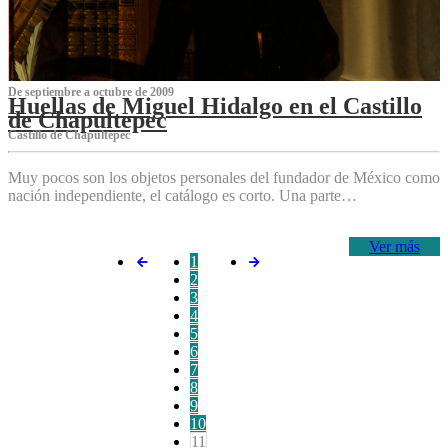
De septiembre a octubre de 2009
Huellas de Miguel Hidalgo en el Castillo
de Chapultepec
Castillo de Chapultepec
Muy pocos son los objetos personales del fundador de México como
nación independiente, el catálogo es corto. Una parte…
Ver más
1
2
3
4
5
6
7
8
9
10
11