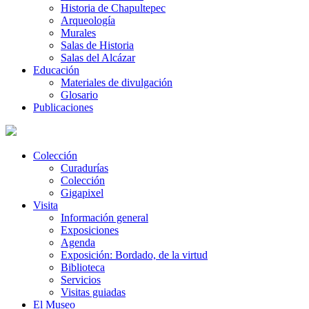
Historia de Chapultepec
Arqueología
Murales
Salas de Historia
Salas del Alcázar
Educación
Materiales de divulgación
Glosario
Publicaciones
Colección
Curadurías
Colección
Gigapixel
Visita
Información general
Exposiciones
Agenda
Exposición: Bordado, de la virtud
Biblioteca
Servicios
Visitas guiadas
El Museo