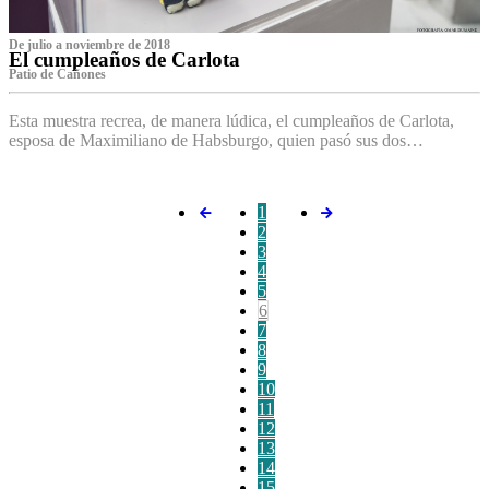
De julio a noviembre de 2018
El cumpleaños de Carlota
Patio de Cañones
Esta muestra recrea, de manera lúdica, el cumpleaños de Carlota,
esposa de Maximiliano de Habsburgo, quien pasó sus dos…
1
2
3
4
5
6
7
8
9
10
11
12
13
14
15